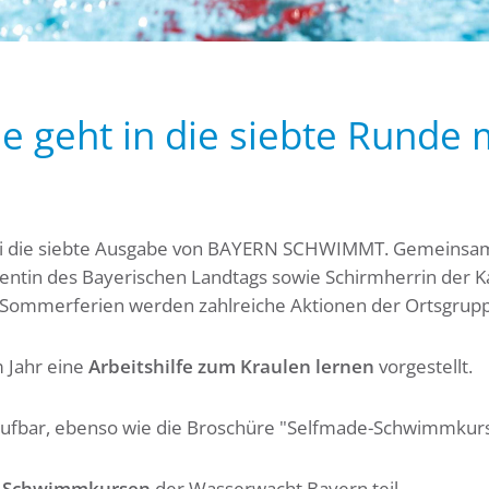
eht in die siebte Runde mi
 Juli die siebte Ausgabe von BAYERN SCHWIMMT. Gemeinsa
ntin des Bayerischen Landtags sowie Schirmherrin der Ka
 Sommerferien werden zahlreiche Aktionen der Ortsgrup
 Jahr eine
Arbeitshilfe zum Kraulen lernen
vorgestellt.
brufbar, ebenso wie die Broschüre "Selfmade-Schwimmkurs"
n Schwimmkursen
der Wasserwacht Bayern teil.