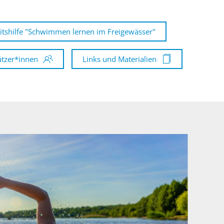
itshilfe "Schwimmen lernen im Freigewässer"
ützer*innen
Links und Materialien