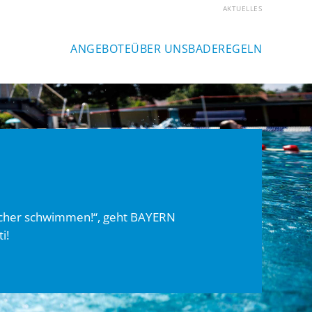
AKTUELLES
ANGEBOTE
ÜBER UNS
BADEREGELN
icher schwimmen!“, geht BAYERN
i!