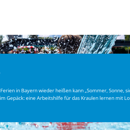
5
Ferien in Bayern wieder heißen kann „Sommer, Sonne, s
 Gepäck: eine Arbeitshilfe für das Kraulen lernen mit Lot