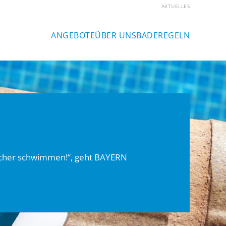
AKTUELLES
ANGEBOTE
ÜBER UNS
BADEREGELN
icher schwimmen!“, geht BAYERN