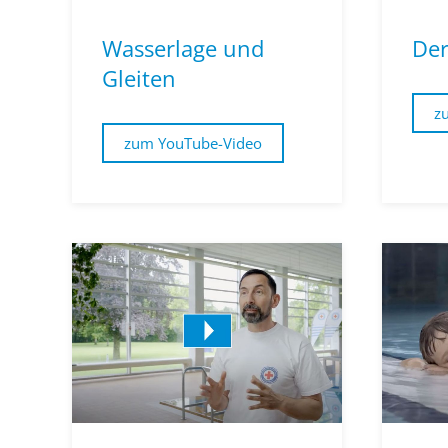
Wasserlage und
Der
Gleiten
z
zum YouTube-Video