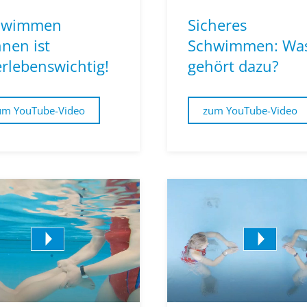
hwimmen
Sicheres
nen ist
Schwimmen: Wa
rlebenswichtig!
gehört dazu?
um YouTube-Video
zum YouTube-Video