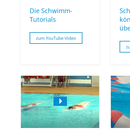
Die Schwimm-
Sc
Tutorials
kön
übe
zum YouTube-Video
z