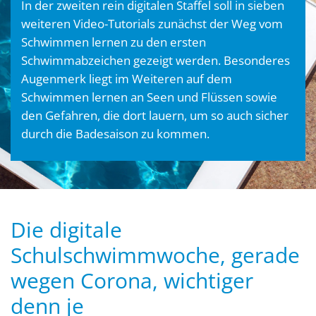
In der zweiten rein digitalen Staffel soll in sieben
weiteren Video-Tutorials zunächst der Weg vom
Schwimmen lernen zu den ersten
Schwimmabzeichen gezeigt werden. Besonderes
Augenmerk liegt im Weiteren auf dem
Schwimmen lernen an Seen und Flüssen sowie
den Gefahren, die dort lauern, um so auch sicher
durch die Badesaison zu kommen.
Die digitale
Schulschwimmwoche, gerade
wegen Corona, wichtiger
denn je